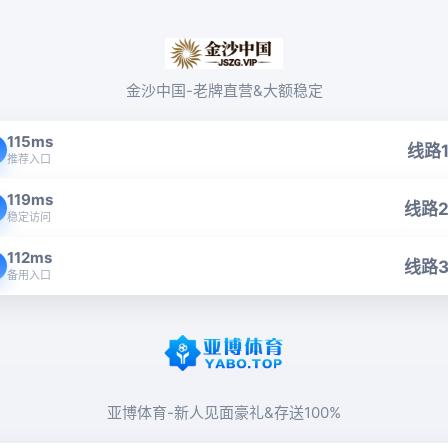
金沙中国-老牌直营&大额稳定
115ms
线路
推荐入口
119ms
线路
稳定访问
112ms
线路
备用入口
亚博体育-新人见面豪礼&存送100%